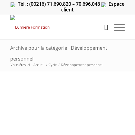
Tél. : (00216) 71.690.820 – 70.696.048
Espace
client
Archive pour la catégorie : Développement
personnel
Vous êtes ici :
Accueil
/
Cycle
/
Développement personnel
c’est quoi le Développement personnel?? Développement
personnel au centre Sciences.Adresse:49 Av de l’UMA, Imm El
Emyra, Bur. 3, La Soukra 2036, Ariana – Tunisie Tél : (00216)
71.690.820 – 70.696.048 GSM :24.750.750 FAX :71.690.817
Développement personnel Développement personnel
Développement personnel Développement personnel
Développement personnel Développement personnel