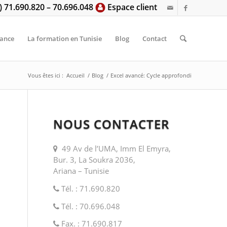
6) 71.690.820 – 70.696.048
Espace client
tance
La formation en Tunisie
Blog
Contact
Vous êtes ici :
Accueil
/
Blog
/
Excel avancé: Cycle approfondi
NOUS CONTACTER
49 Av de l’UMA, Imm El Emyra,
Bur. 3, La Soukra 2036,
Ariana – Tunisie
Tél. : 71.690.820
Tél. : 70.696.048
Fax. : 71.690.817