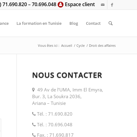
6) 71.690.820 – 70.696.048
Espace client
tance
La formation en Tunisie
Blog
Contact
Vous êtes ici :
Accueil
/
Cycle
/
Droit des affaires
NOUS CONTACTER
 affaires
49 Av de l’UMA, Imm El Emyra,
Bur. 3, La Soukra 2036,
Ariana – Tunisie
Tél. : 71.690.820
Tél. : 70.696.048
Fax. : 71.690.817