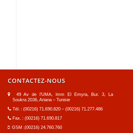
CONTACTEZ-NOUS
49 Av de l’UMA, Imm El Emyra, Bur. 3, La
Soukra 2036, Ariana – Tunisie
Tél. : (00216) 71.690.820 – (00216) 71.277.486
Fax. : (00216) 71.690.817
GSM :(00216) 24.760.760