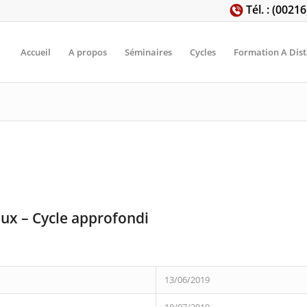
Tél. : (0021
Accueil
A propos
Séminaires
Cycles
Formation A Dis
 des affaires !! Droit des affaires Droit des affaires Droit des affaires Droit des
faires Droit des affaires Droit des affaires Droit des affaires Droit des a
aux – Cycle approfondi
13/06/2019