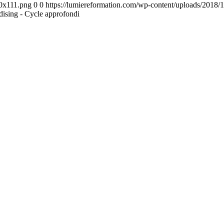
00x111.png
0
0
https://lumiereformation.com/wp-content/uploads/2018
ising - Cycle approfondi