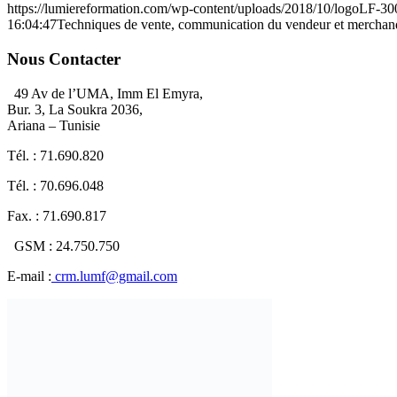
https://lumiereformation.com/wp-content/uploads/2018/10/logoLF-3
16:04:47
Techniques de vente, communication du vendeur et merchand
Nous Contacter
49 Av de l’UMA, Imm El Emyra,
Bur. 3, La Soukra 2036,
Ariana – Tunisie
Tél. : 71.690.820
Tél. : 70.696.048
Fax. : 71.690.817
GSM : 24.750.750
E-mail :
crm.lumf@gmail.com