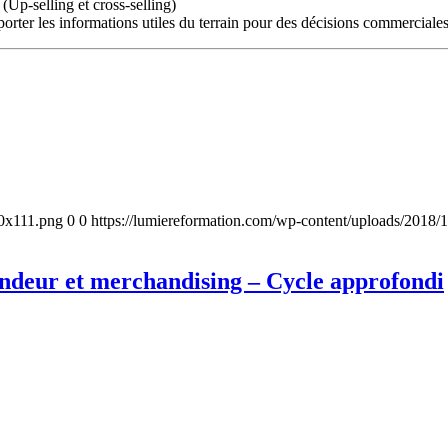
Up-selling et cross-selling)
porter les informations utiles du terrain pour des décisions commerciales
00x111.png
0
0
https://lumiereformation.com/wp-content/uploads/2018
ndeur et merchandising – Cycle approfondi