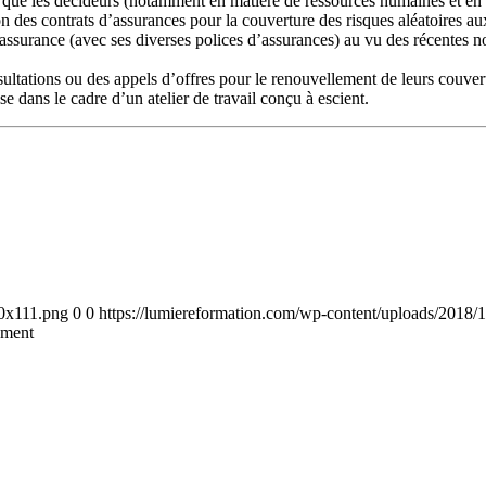
 que les décideurs (notamment en matière de ressources humaines et en g
 des contrats d’assurances pour la couverture des risques aléatoires au
urance (avec ses diverses polices d’assurances) au vu des récentes nou
sultations ou des appels d’offres pour le renouvellement de leurs couver
se dans le cadre d’un atelier de travail conçu à escient.
00x111.png
0
0
https://lumiereformation.com/wp-content/uploads/2018
ement