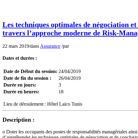
C’est quoi Assurance?? quelle Assurance!! pour Assurance. cycle po
Assurance Assurance Assurance Assurance Assurance Assurance Ass
Assurance Assurance Assurance Assurance Assurance Assurance Ass
Les techniques optimales de négociation et
travers l’approche moderne de Risk-Man
22 mars 2019
/
dans
Assurance
/
par
Dates et durées :
Date de Début du session:
24/04/2019
Date de fin du session :
26/04/2019
Durée en jours:
3
Durée en heures:
18
Lieu de déroulement :
Hôtel Laico Tunis
Description :
o Doter les occupants des postes de responsabilités managériales ainsi
d’appréhender les techniques optimales de négociation et de conclusion