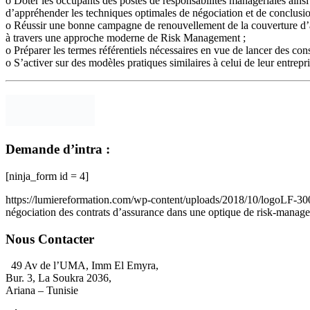
o Doter les occupants des postes de responsabilités managériales ainsi
d’appréhender les techniques optimales de négociation et de conclusion
o Réussir une bonne campagne de renouvellement de la couverture d’ass
à travers une approche moderne de Risk Management ;
o Préparer les termes référentiels nécessaires en vue de lancer des con
o S’activer sur des modèles pratiques similaires à celui de leur entrepri
Demande d’intra :
[ninja_form id = 4]
https://lumiereformation.com/wp-content/uploads/2018/10/logoLF-3
négociation des contrats d’assurance dans une optique de risk-manag
Nous Contacter
49 Av de l’UMA, Imm El Emyra,
Bur. 3, La Soukra 2036,
Ariana – Tunisie