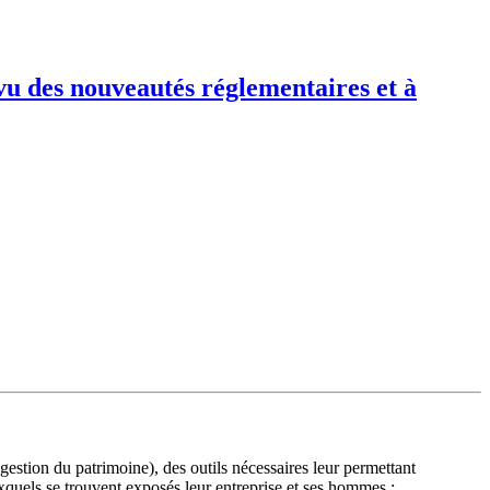
e Assurance Assurance Assurance Assurancse Assurance Assurance
ce Assurance Assurance Assurance Assurance Assurance Assurance
vu des nouveautés réglementaires et à
estion du patrimoine), des outils nécessaires leur permettant
xquels se trouvent exposés leur entreprise et ses hommes ;