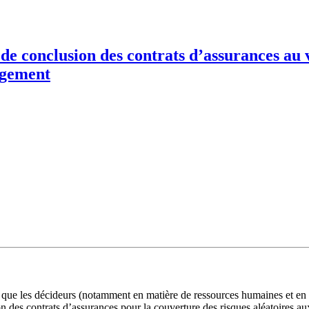
ur la Assurance !! c’est quoi Assurance ?? merci Assurance. Assuranc
urance Assurance Assurance Assurance Assurance Assurancse Assuran
urance A
 de conclusion des contrats d’assurances au 
agement
 que les décideurs (notamment en matière de ressources humaines et en g
 des contrats d’assurances pour la couverture des risques aléatoires au