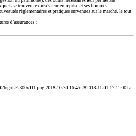
estion du patrimoine), des outils nécessaires leur permettant
xquels se trouvent exposés leur entreprise et ses hommes ;
veautés règlementaires et pratiques survenues sur le marché, le tout
tures d’assurances ;
/10/logoLF-300x111.png
2018-10-30 16:45:28
2018-11-01 17:11:00
La