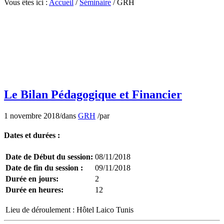
Vous êtes ici :
Accueil
/
Séminaire
/
GRH
C’est quoi Gestion des ressources humaine?? quell Gestion des
ressources humaine!! Gestion des ressources humaine .Gestion des
ressources humaine Gestion. Gestion des ressources humaine
Gestion des ressources humaine Gestion des ressources humaine
Gestion des ressources humaine Gestion des ressources humaine
Gestion des ressources humaine Gestion des ressources humaine
Gestion des r
Le Bilan Pédagogique et Financier
1 novembre 2018
/
dans
GRH
/
par
Dates et durées :
Date de Début du session:
08/11/2018
Date de fin du session :
09/11/2018
Durée en jours:
2
Durée en heures:
12
Lieu de déroulement :
Hôtel Laico Tunis