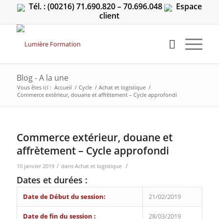
Tél. : (00216) 71.690.820 – 70.696.048
Espace
client
Blog - A la une
Vous êtes ici :
Accueil
/
Cycle
/
Achat et logistique
/
Commerce extérieur, douane et affrètement – Cycle approfondi
Commerce extérieur, douane et
affrètement – Cycle approfondi
/
/
10 janvier 2019
dans
Achat et logistique
Dates et durées :
Date de Début du session:
21/02/2019
Date de fin du session :
28/03/2019