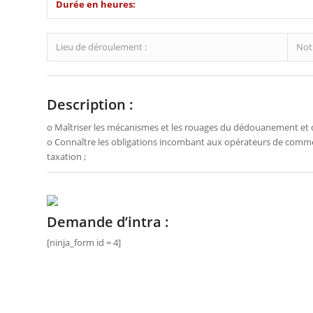
Durée en heures:
Lieu de déroulement :
Notr
Description :
o Maîtriser les mécanismes et les rouages du dédouanement et d
o Connaître les obligations incombant aux opérateurs de comme
taxation ;
Demande d’intra :
[ninja_form id = 4]