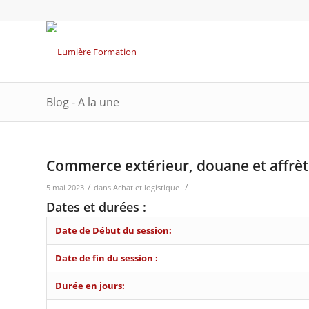
Blog - A la une
Commerce extérieur, douane et affrè
/
/
5 mai 2023
dans
Achat et logistique
Dates et durées :
Date de Début du session:
Date de fin du session :
Durée en jours: