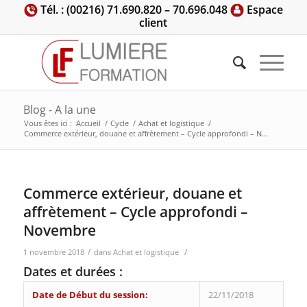
Tél. : (00216) 71.690.820 – 70.696.048
Espace
client
Blog - A la une
Vous êtes ici :
Accueil
/
Cycle
/
Achat et logistique
/
Commerce extérieur, douane et affrètement – Cycle approfondi – N...
Commerce extérieur, douane et
affrètement – Cycle approfondi –
Novembre
/
/
1 novembre 2018
dans
Achat et logistique
Dates et durées :
Date de Début du session:
22/11/2018