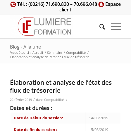
Tél. : (00216) 71.690.820 – 70.696.048
Espace
client
Blog - A la une
Vous êtes ici :
Accueil
/
Séminaire
/
Comptabilité
/
Élaboration et analyse de l’état des flux de trésorerie
Élaboration et analyse de l’état des
flux de trésorerie
/
/
22 février 2019
dans
Comptabilité
Dates et durées :
Date de Début du session:
14/03/2019
Date de fin du session :
15/03/2019