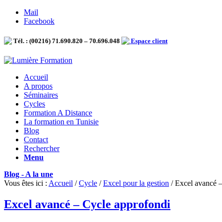
Mail
Facebook
Tél. : (00216) 71.690.820 – 70.696.048
Espace client
Accueil
A propos
Séminaires
Cycles
Formation A Distance
La formation en Tunisie
Blog
Contact
Rechercher
Menu
Blog - A la une
Vous êtes ici :
Accueil
/
Cycle
/
Excel pour la gestion
/
Excel avancé –
Excel avancé – Cycle approfondi