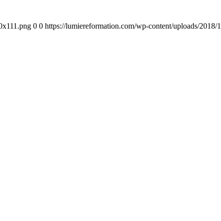
00x111.png
0
0
https://lumiereformation.com/wp-content/uploads/2018