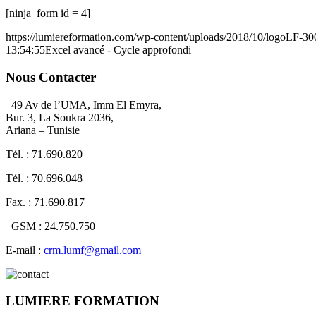
[ninja_form id = 4]
https://lumiereformation.com/wp-content/uploads/2018/10/logoLF-3
13:54:55
Excel avancé - Cycle approfondi
Nous Contacter
49 Av de l’UMA, Imm El Emyra,
Bur. 3, La Soukra 2036,
Ariana – Tunisie
Tél. : 71.690.820
Tél. : 70.696.048
Fax. : 71.690.817
GSM : 24.750.750
E-mail :
crm.lumf@gmail.com
LUMIERE FORMATION