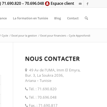
6) 71.690.820 – 70.696.048
Espace client
tance
La formation en Tunisie
Blog
Contact
/
Cycle
/
Excel pour la gestion
/
Excel pour financiers – Cycle Approfondi
NOUS CONTACTER
49 Av de l’UMA, Imm El Emyra,
Bur. 3, La Soukra 2036,
Ariana – Tunisie
Tél. : 71.690.820
Tél. : 70.696.048
Fax. : 71.690.817