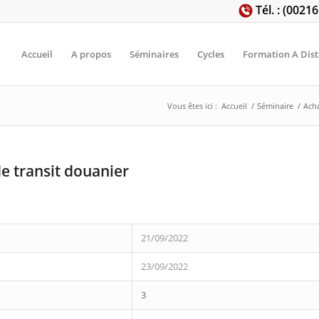
Tél. : (0021
Accueil
A propos
Séminaires
Cycles
Formation A Dis
Vous êtes ici :
Accueil
/
Séminaire
/
Acha
e transit douanier
21/09/2022
23/09/2022
3