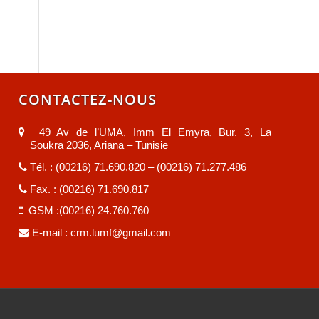
CONTACTEZ-NOUS
49 Av de l’UMA, Imm El Emyra, Bur. 3, La
Soukra 2036, Ariana – Tunisie
Tél. : (00216) 71.690.820 – (00216) 71.277.486
Fax. : (00216) 71.690.817
GSM :(00216) 24.760.760
E-mail :
crm.lumf@gmail.com