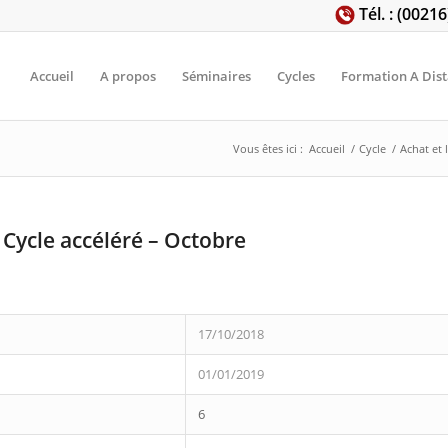
Tél. : (0021
Accueil
A propos
Séminaires
Cycles
Formation A Dis
Vous êtes ici :
Accueil
/
Cycle
/
Achat et 
– Cycle accéléré – Octobre
17/10/2018
01/01/2019
6