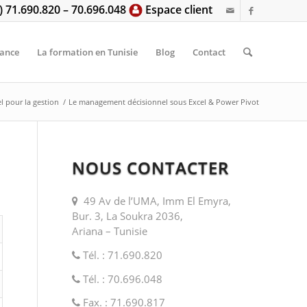
6) 71.690.820 – 70.696.048
Espace client
tance
La formation en Tunisie
Blog
Contact
l pour la gestion
/
Le management décisionnel sous Excel & Power Pivot
NOUS CONTACTER
49 Av de l’UMA, Imm El Emyra,
Bur. 3, La Soukra 2036,
Ariana – Tunisie
Tél. : 71.690.820
Tél. : 70.696.048
Fax. : 71.690.817