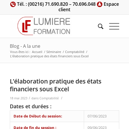
Tél. : (00216) 71.690.820 – 70.696.048
Espace
client
Blog - A la une
Vous êtes ici :
Accueil
/
Séminaire
/
Comptabilité
/
L’élaboration pratique des états financiers sous Excel
L’élaboration pratique des états
financiers sous Excel
/
/
18 mai 2023
dans
Comptabilité
Dates et durées :
Date de Début du session:
07/06/2023
Date de fin du session :
09/06/2023