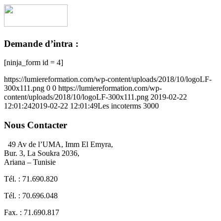
Demande d’intra :
[ninja_form id = 4]
https://lumiereformation.com/wp-content/uploads/2018/10/logoLF-
300x111.png
0
0
https://lumiereformation.com/wp-
content/uploads/2018/10/logoLF-300x111.png
2019-02-22
12:01:24
2019-02-22 12:01:49
Les incoterms 3000
Nous Contacter
49 Av de l’UMA, Imm El Emyra,
Bur. 3, La Soukra 2036,
Ariana – Tunisie
Tél. : 71.690.820
Tél. : 70.696.048
Fax. : 71.690.817