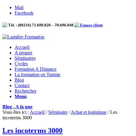
Mail
Facebook
Tél. : (00216) 71.690.820 – 70.696.048
Espace client
Accueil
A propos
Séminaires
Cycles
Formation A Distance
La formation en Tunisie
Blog
Contact
Rechercher
Menu
Blog - A la une
Vous êtes ici :
Accueil
/
Séminaire
/
Achat et logistique
/
Les
incoterms 3000
Les incoterms 3000