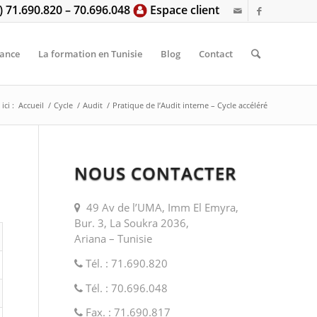
6) 71.690.820 – 70.696.048
Espace client
tance
La formation en Tunisie
Blog
Contact
ici :
Accueil
/
Cycle
/
Audit
/
Pratique de l’Audit interne – Cycle accéléré
NOUS CONTACTER
49 Av de l’UMA, Imm El Emyra,
Bur. 3, La Soukra 2036,
Ariana – Tunisie
Tél. : 71.690.820
Tél. : 70.696.048
Fax. : 71.690.817