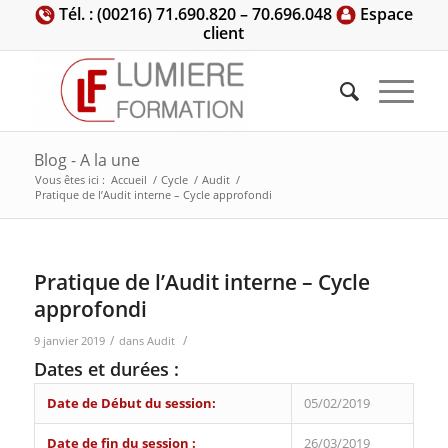
Tél. : (00216) 71.690.820 – 70.696.048
Espace
client
Blog - A la une
Vous êtes ici :
Accueil
/
Cycle
/
Audit
/
Pratique de l’Audit interne – Cycle approfondi
Pratique de l’Audit interne – Cycle
approfondi
/
/
9 janvier 2019
dans
Audit
Dates et durées :
Date de Début du session:
05/02/2019
Date de fin du session :
26/03/2019