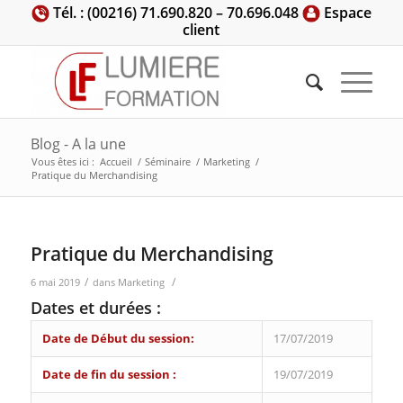
Tél. : (00216) 71.690.820 – 70.696.048
Espace
client
Blog - A la une
Vous êtes ici :
Accueil
/
Séminaire
/
Marketing
/
Pratique du Merchandising
Pratique du Merchandising
/
/
6 mai 2019
dans
Marketing
Dates et durées :
Date de Début du session:
17/07/2019
Date de fin du session :
19/07/2019