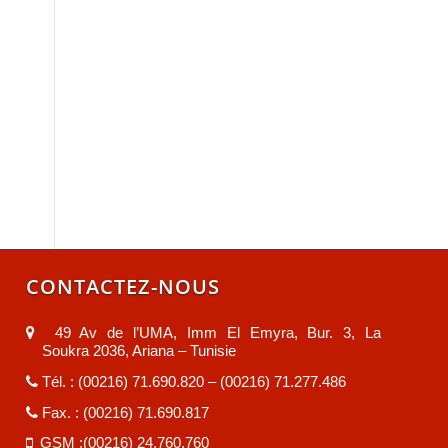
CONTACTEZ-NOUS
49 Av de l’UMA, Imm El Emyra, Bur. 3, La
Soukra 2036, Ariana – Tunisie
Tél. : (00216) 71.690.820 – (00216) 71.277.486
Fax. : (00216) 71.690.817
GSM :(00216) 24.760.760