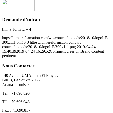
Demande d’intra :
[ninja_form id = 4]
https://lumiereformation.com/wp-content/uploads/2018/10/logoLF-
300x111.png
0
0
https://lumiereformation.com/wp-
content/uploads/2018/10/logoLF-300x111.png
2019-04-24
15:40:39
2019-04-24 16:29:52
Comment créer un Brand Content
pertinent
Nous Contacter
49 Av de l’UMA, Imm El Emyra,
Bur. 3, La Soukra 2036,
Ariana – Tunisie
Tél. : 71.690.820
Tél. : 70.696.048
Fax. : 71.690.817