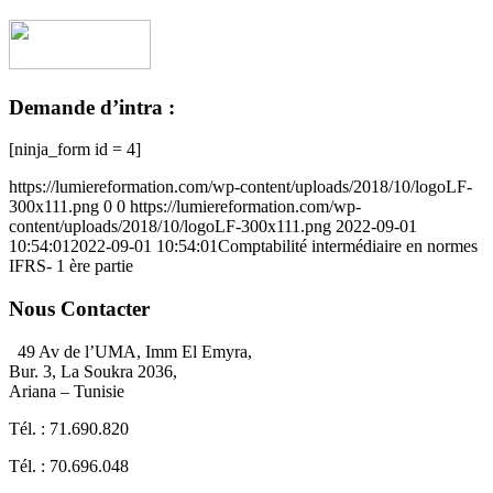
Demande d’intra :
[ninja_form id = 4]
https://lumiereformation.com/wp-content/uploads/2018/10/logoLF-
300x111.png
0
0
https://lumiereformation.com/wp-
content/uploads/2018/10/logoLF-300x111.png
2022-09-01
10:54:01
2022-09-01 10:54:01
Comptabilité intermédiaire en normes
IFRS- 1 ère partie
Nous Contacter
49 Av de l’UMA, Imm El Emyra,
Bur. 3, La Soukra 2036,
Ariana – Tunisie
Tél. : 71.690.820
Tél. : 70.696.048