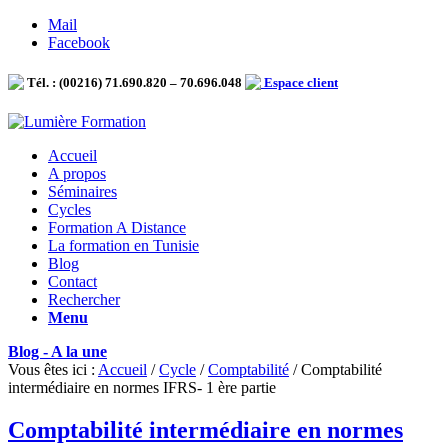
Mail
Facebook
Tél. : (00216) 71.690.820 – 70.696.048
Espace client
Accueil
A propos
Séminaires
Cycles
Formation A Distance
La formation en Tunisie
Blog
Contact
Rechercher
Menu
Blog - A la une
Vous êtes ici :
Accueil
/
Cycle
/
Comptabilité
/
Comptabilité
intermédiaire en normes IFRS- 1 ère partie
Comptabilité intermédiaire en normes