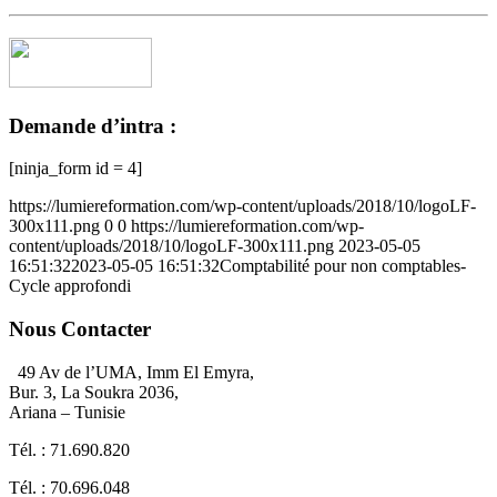
Demande d’intra :
[ninja_form id = 4]
https://lumiereformation.com/wp-content/uploads/2018/10/logoLF-
300x111.png
0
0
https://lumiereformation.com/wp-
content/uploads/2018/10/logoLF-300x111.png
2023-05-05
16:51:32
2023-05-05 16:51:32
Comptabilité pour non comptables-
Cycle approfondi
Nous Contacter
49 Av de l’UMA, Imm El Emyra,
Bur. 3, La Soukra 2036,
Ariana – Tunisie
Tél. : 71.690.820
Tél. : 70.696.048