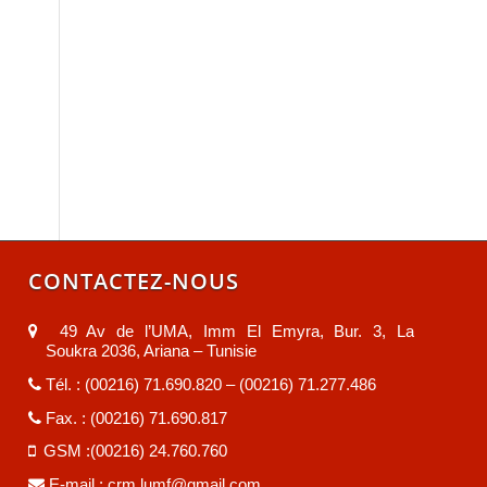
CONTACTEZ-NOUS
49 Av de l’UMA, Imm El Emyra, Bur. 3, La
Soukra 2036, Ariana – Tunisie
Tél. : (00216) 71.690.820 – (00216) 71.277.486
Fax. : (00216) 71.690.817
GSM :(00216) 24.760.760
E-mail :
crm.lumf@gmail.com