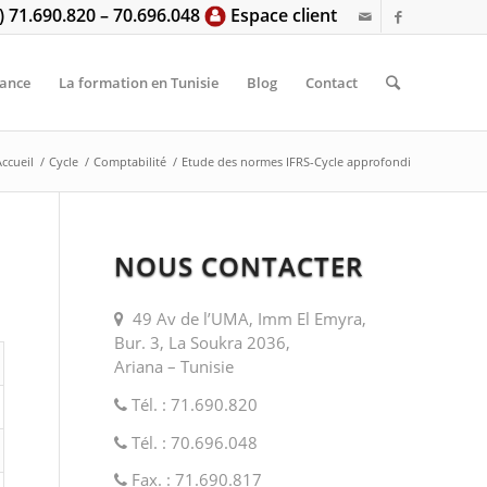
6) 71.690.820 – 70.696.048
Espace client
tance
La formation en Tunisie
Blog
Contact
Accueil
/
Cycle
/
Comptabilité
/
Etude des normes IFRS-Cycle approfondi
NOUS CONTACTER
49 Av de l’UMA, Imm El Emyra,
Bur. 3, La Soukra 2036,
Ariana – Tunisie
Tél. : 71.690.820
Tél. : 70.696.048
Fax. : 71.690.817