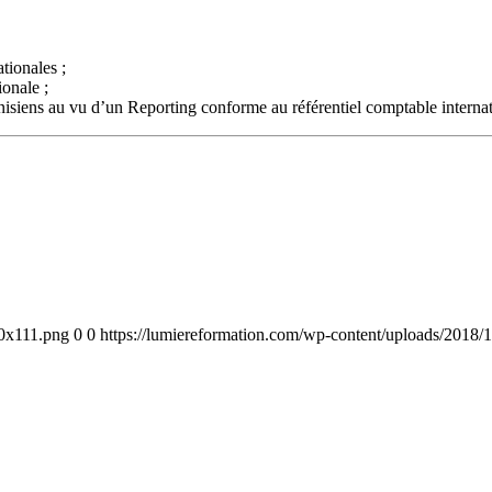
tionales ;
ionale ;
tunisiens au vu d’un Reporting conforme au référentiel comptable internat
00x111.png
0
0
https://lumiereformation.com/wp-content/uploads/2018