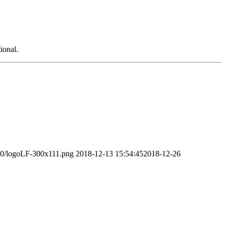
ional.
/10/logoLF-300x111.png
2018-12-13 15:54:45
2018-12-26