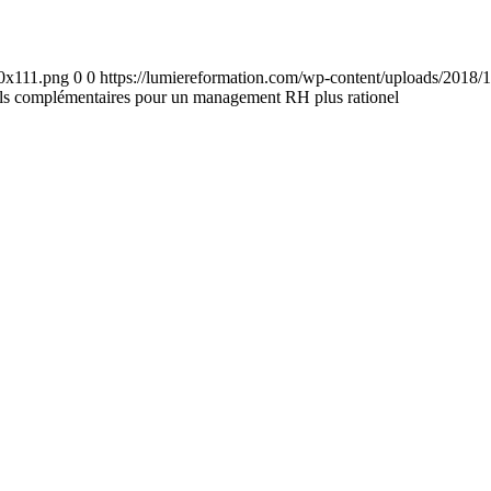
00x111.png
0
0
https://lumiereformation.com/wp-content/uploads/2018
tils complémentaires pour un management RH plus rationel