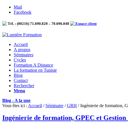
Mail
Facebook
Tél. : (00216) 71.690.820 – 70.696.048
Espace client
Accueil
A propos
Séminaires
Cycles
Formation A Distance
La formation en Tunisie
Blog
Contact
Rechercher
Menu
Blog - A la une
Vous êtes ici :
Accueil
/
Séminaire
/
GRH
/
Ingénierie de formation, G
Ingénierie de formation, GPEC et Gestion 