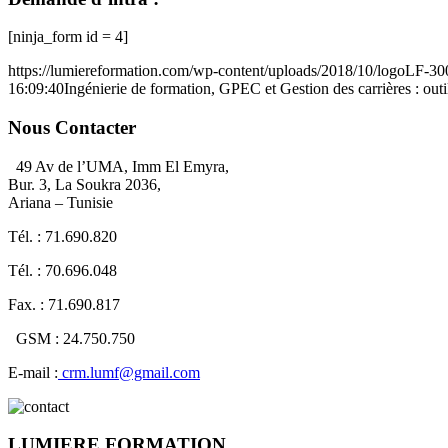
[ninja_form id = 4]
https://lumiereformation.com/wp-content/uploads/2018/10/logoLF-3
16:09:40
Ingénierie de formation, GPEC et Gestion des carrières : ou
Nous Contacter
49 Av de l’UMA, Imm El Emyra,
Bur. 3, La Soukra 2036,
Ariana – Tunisie
Tél. : 71.690.820
Tél. : 70.696.048
Fax. : 71.690.817
GSM : 24.750.750
E-mail :
crm.lumf@gmail.com
LUMIERE FORMATION